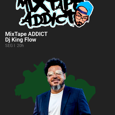
MixTape ADDICT
Dj King Flow
SEG I 20h