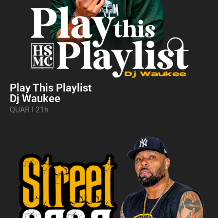
Play This Playlist
Dj Waukee
QUAR I 21h