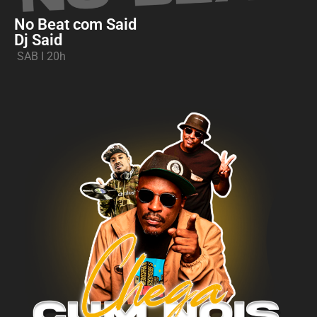
No Beat com Said
Dj Said
SAB I 20
h